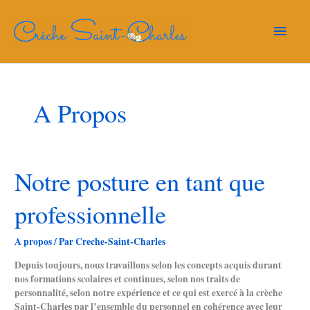
Aller
Menu
au
contenu
princi
A Propos
Notre
Notre posture en tant que
posture
en
professionnelle
tant
que
professionnelle
A propos
/ Par
Creche-Saint-Charles
Depuis toujours, nous travaillons selon les concepts acquis durant
nos formations scolaires et continues, selon nos traits de
personnalité, selon notre expérience et ce qui est exercé à la crèche
Saint-Charles par l’ensemble du personnel en cohérence avec leur