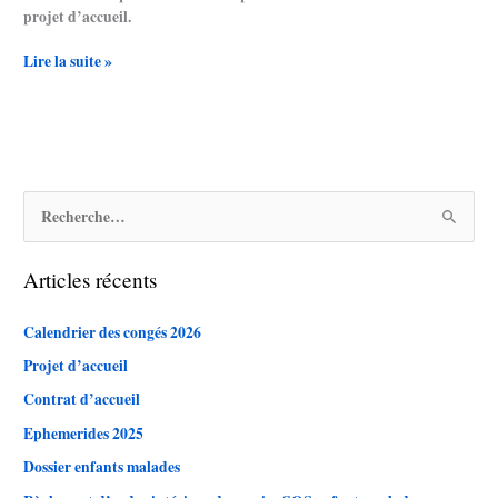
projet d’accueil.
Lire la suite »
R
e
Articles récents
c
h
Calendrier des congés 2026
e
Projet d’accueil
r
c
Contrat d’accueil
h
Ephemerides 2025
e
Dossier enfants malades
r