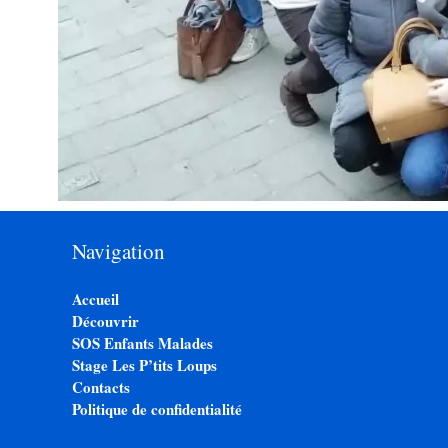
Navigation
Accueil
Découvrir
SOS Enfants Malades
Stage Les P’tits Loups
Contacts
Politique de confidentialité