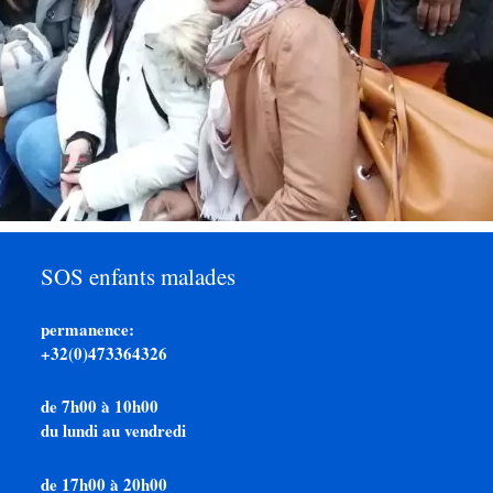
SOS enfants malades
permanence:
+32(0)473364326
de 7h00 à 10h00
du lundi au vendredi
de 17h00 à 20h00