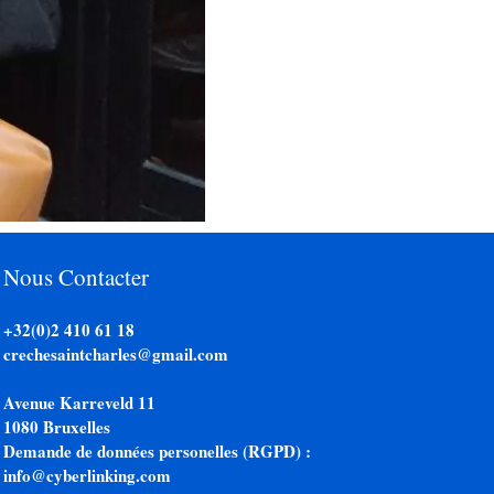
Nous Contacter
+32(0)2 410 61 18
crechesaintcharles@gmail.com
Avenue Karreveld 11
1080 Bruxelles
Demande de données personelles (RGPD) :
info@cyberlinking.com